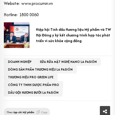
Website:
www.procumin.vn
Hotline: 1800 0060
Hiệp hội Tinh dầu Hương liệu Mỹ phẩm và TW
Hội Đông y ký kết chương trình hợp tác phát
triển vì sức khỏe cộng đồng
DOANH NGHIỆP
SỮA RỬA MẶT NGHỆ NANO LA PASIÓN
DÒNG SẢN PHẨM THƯƠNG HIỆU LA PASIÓN
THƯƠNG HIỆU PRO GREEN LIFE
CÔNG TY TNHH DƯỢC PHẨM PRO
DẦU GỘI HƯƠNG BƯỞI LA PASIÓN
Theo
tạp chí Mỹ phẩm
Copy