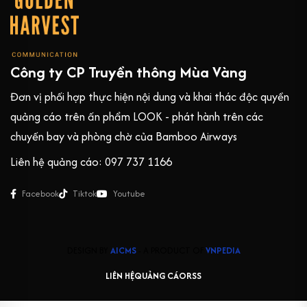
Công ty CP Truyền thông Mùa Vàng
Đơn vị phối hợp thực hiện nội dung và khai thác độc quyền
quảng cáo trên ấn phẩm LOOK - phát hành trên các
chuyến bay và phòng chờ của Bamboo Airways
Liên hệ quảng cáo: 097 737 1166
Facebook
Tiktok
Youtube
DESIGN BY
AICMS
- A PRODUCT OF
VNPEDIA
LIÊN HỆ
QUẢNG CÁO
RSS