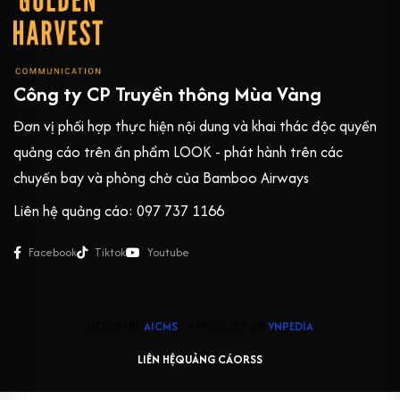
Công ty CP Truyền thông Mùa Vàng
Đơn vị phối hợp thực hiện nội dung và khai thác độc quyền
quảng cáo trên ấn phẩm LOOK - phát hành trên các
chuyến bay và phòng chờ của Bamboo Airways
Liên hệ quảng cáo: 097 737 1166
Facebook
Tiktok
Youtube
DESIGN BY
AICMS
- A PRODUCT OF
VNPEDIA
LIÊN HỆ
QUẢNG CÁO
RSS